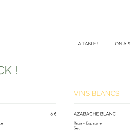
A TABLE !
ON A S
K !
VINS BLANCS
6 €
AZABACHE BLANC
ce
Rioja - Espagne
Sec