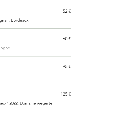
52 €
ognan, Bordeaux
60 €
rgogne
95 €
125 €