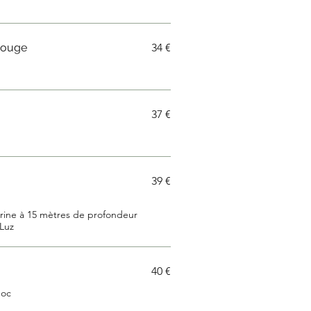
Rouge
34 €
37 €
39 €
rine à 15 mètres de profondeur
-Luz
40 €
doc