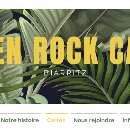
EN ROCK C
B I A R R I T Z
Notre histoire
Cartes
Nous rejoindre
In